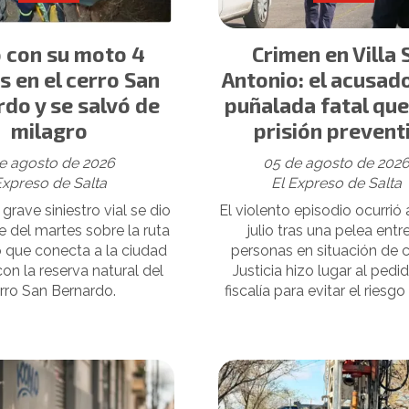
 con su moto 4
Crimen en Villa 
 en el cerro San
Antonio: el acusado
do y se salvó de
puñalada fatal qu
milagro
prisión prevent
e agosto de 2026
05 de agosto de 202
Expreso de Salta
El Expreso de Salta
grave siniestro vial se dio
El violento episodio ocurrió 
e del martes sobre la ruta
julio tras una pelea entr
 que conecta a la ciudad
personas en situación de c
con la reserva natural del
Justicia hizo lugar al pedi
rro San Bernardo.
fiscalía para evitar el riesgo