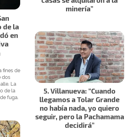
casas se alquilaron a la
minería”
San
 de la
edó en
iva
6
a fines de
e dos
alle. La
Villanueva: “Cuando
do de la
 de fuga.
llegamos a Tolar Grande
no había nada, yo quiero
seguir, pero la Pachamama
decidirá”