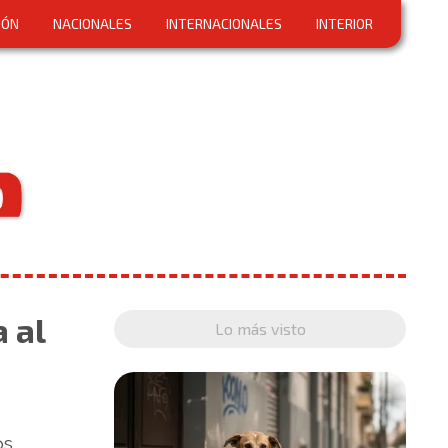
IÓN
NACIONALES
INTERNACIONALES
INTERIOR
 al
Lo más visto
os