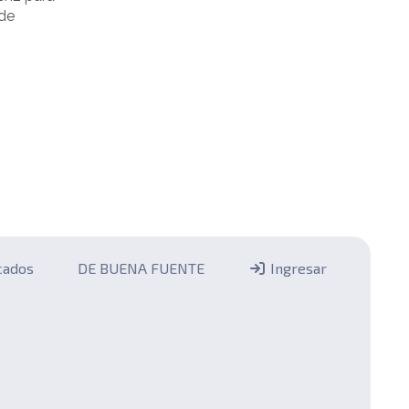
 de
icados
DE BUENA FUENTE
Ingresar