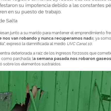
festaron su impotencia debido a las constantes p
fren en su puesto de trabajo.
de Salta
viesan junto a su marido para mantener el emprendimiento fre
que nos van robando y nunca recuperamos nad
a; ya som
ía”, expresó la damnificada al medio
UVC Canal 10.
cuentra deteriorada a raíz de los ingresos forzosos que cometi
, como parchada; l
a semana pasada nos robaron gaseos
ó sobre los elementos sustraídos.