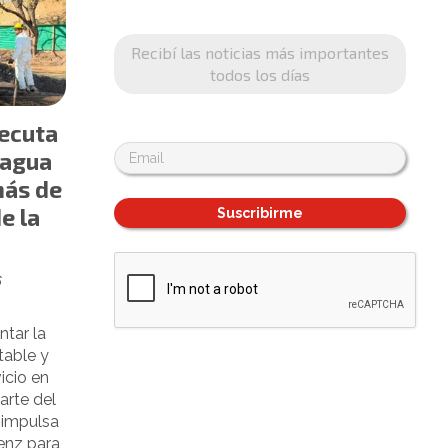
Recibí las noticias más importantes
todos los días
jecuta
 agua
más de
e la
Suscribirme
6
ntar la
table y
icio en
arte del
 impulsa
enz para