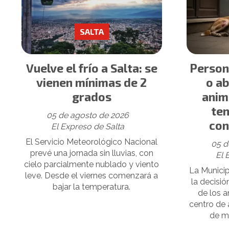
SALTA
Vuelve el frío a Salta: se
Person
vienen mínimas de 2
o a
grados
anim
ten
05 de agosto de 2026
con
El Expreso de Salta
El Servicio Meteorológico Nacional
05 d
prevé una jornada sin lluvias, con
El 
cielo parcialmente nublado y viento
La Municip
leve. Desde el viernes comenzará a
la decisió
bajar la temperatura.
de los a
centro de 
de m