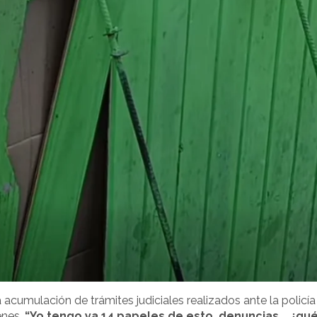
a acumulación de trámites judiciales realizados ante la policía
enes.
“Yo tengo ya 14 papeles de esto, denuncias... ¿qu