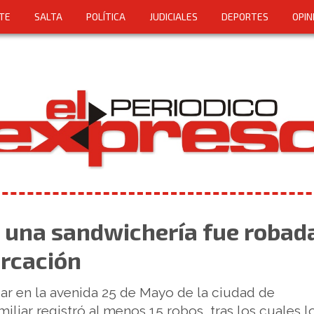
TE
SALTA
POLÍTICA
JUDICIALES
DEPORTES
OPIN
 una sandwichería fue robada
rcación
gar en la avenida 25 de Mayo de la ciudad de
iar registró al menos 15 robos, tras los cuales l