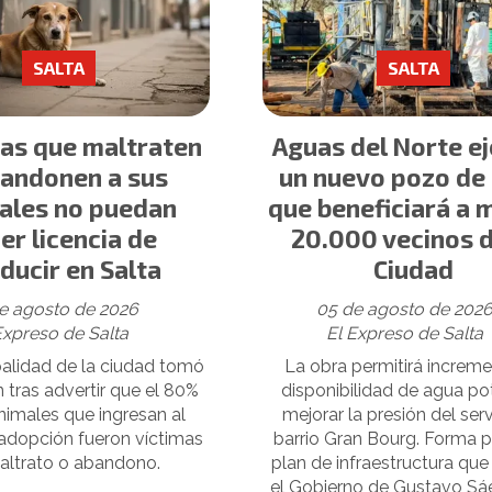
SALTA
SALTA
as que maltraten
Aguas del Norte e
bandonen a sus
un nuevo pozo de
ales no puedan
que beneficiará a 
er licencia de
20.000 vecinos d
ducir en Salta
Ciudad
e agosto de 2026
05 de agosto de 202
Expreso de Salta
El Expreso de Salta
alidad de la ciudad tomó
La obra permitirá increme
n tras advertir que el 80%
disponibilidad de agua po
nimales que ingresan al
mejorar la presión del serv
adopción fueron víctimas
barrio Gran Bourg. Forma p
altrato o abandono.
plan de infraestructura que
el Gobierno de Gustavo Sá