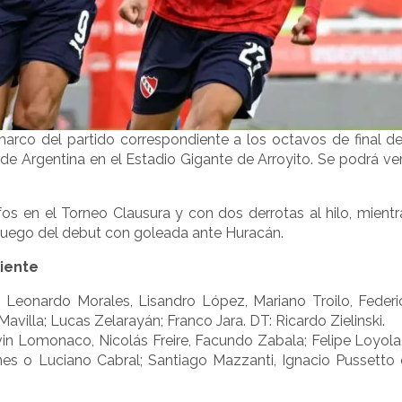
arco del partido correspondiente a los octavos de final d
 de Argentina en el Estadio Gigante de Arroyito. Se podrá ve
nfos en el Torneo Clausura y con dos derrotas al hilo, mientr
s luego del debut con goleada ante Huracán.
iente
Leonardo Morales, Lisandro López, Mariano Troilo, Federi
avilla; Lucas Zelarayán; Franco Jara. DT: Ricardo Zielinski.
n Lomonaco, Nicolás Freire, Facundo Zabala; Felipe Loyola
s o Luciano Cabral; Santiago Mazzanti, Ignacio Pussetto 