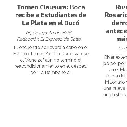
Torneo Clausura: Boca
Riv
recibe a Estudiantes de
Rosario
La Plata en el Ducó
derro
antece
05 de agosto de 2026
más
Redacción El Expreso de Salta
El encuentro se llevará a cabo en el
02 d
Estadio Tomás Adolfo Ducó, ya que
River extend
el “Xeneize” aún no terminó el
perder por 
reacondicionamiento en el césped
en el Mo
de “La Bombonera”.
fecha del
Millonario 
una nueva d
una históri