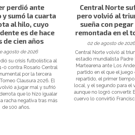
er perdió ante
Central Norte suf
 y sumó la cuarta
pero volvió al triu
ta al hilo, cuyo
sueña con pegar
dente es de hace
remontada en el t
 de cien años
02 de agosto de 202
e agosto de 2026
Central Norte volvió al triu
estadio mundialista Padre
ió su crisis futbolística al
Martearena ante Los Andes
1-0 contra Rosario Central
partido en el que el juego
numental por la tercera
repartido, el primer tiempo
 Torneo Clausura 2026. El
local, y el segundo para el v
volvió a jugar mal y sufrió
aunque no logró convertir. E
errota que lo hizo igualar
cuervo lo convirtió Francis
ca racha negativa tras más
de 100 años.