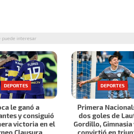
e puede interesar
DEPORTES
DEPORTES
ca le ganó a
Primera Nacional
antes y consiguió
dos goles de Lau
era victoria en el
Gordillo, Gimnasia 
rneo Clausura
convirtió en triun