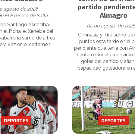
partido pendient
e agosto de 2026
Almagro
n El Expreso de Salta
 de Santiago Ascacibar,
05 de agosto de 202
n el Picha, el Xeneize del
Gimnasia y Tiro sumó otr
uabarrena sumó de a tres
puntos esta tarde en el p
era vez en el certamen.
pendiente que tenía con Al
Lautaro Gordillo convirtió
goles del partido y afia
capacidad goleadora en e
DEPORTES
DEPORTES