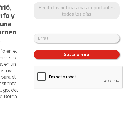
rió,
Recibí las noticias más importantes
todos los días
nfo y
 una
orneo
6
nfo en el
Suscribirme
 Ernesto
, en un
 estuvo
 para el
isitante,
l gol del
co Borda.