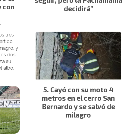
seguir, pero la Pachamama
e con
decidirá”
6
os tres
artido
magro, y
 los dos
nza su
l albo.
Cayó con su moto 4
metros en el cerro San
Bernardo y se salvó de
milagro