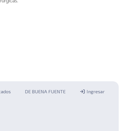
rúrgicas.
icados
DE BUENA FUENTE
Ingresar