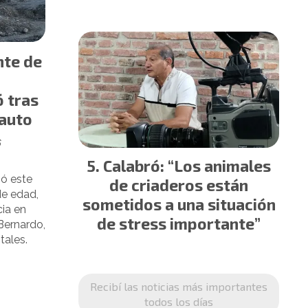
nte de
ó tras
 auto
6
Calabró: “Los animales
rió este
de criaderos están
de edad,
sometidos a una situación
cia en
de stress importante”
Bernardo,
tales.
Recibí las noticias más importantes
todos los días