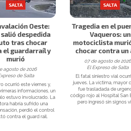
SALTA
SALTA
nvalación Oeste:
Tragedia en el pue
 salió despedida
Vaqueros: un
uto tras chocar
motociclista muri
 el guardarraíl y
chocar contra un
murió
07 de agosto de 202
El Expreso de Salta
e agosto de 2026
Expreso de Salta
El fatal siniestro vial ocur
jueves. La víctima, mayor 
tro ocurrió este viernes y,
fue trasladada de urgen
primeras informaciones, un
código rojo al Hospital San 
ulo estuvo involucrado. La
pero ingresó sin signos vi
ora habría sufrido una
ación, perdió el control
tó contra el guard rail.