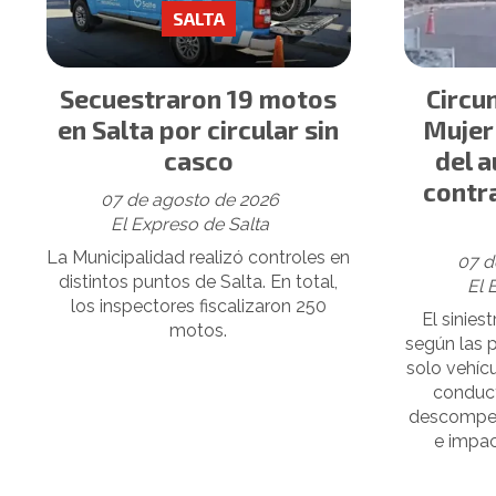
SALTA
Secuestraron 19 motos
Circu
en Salta por circular sin
Mujer
casco
del a
contra
07 de agosto de 2026
El Expreso de Salta
La Municipalidad realizó controles en
07 d
distintos puntos de Salta. En total,
El 
los inspectores fiscalizaron 250
El sinies
motos.
según las 
solo vehíc
conduct
descompens
e impac