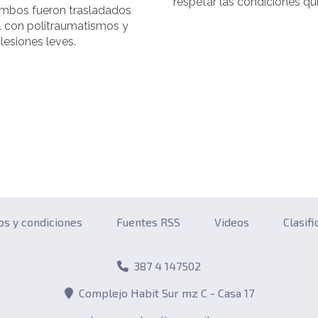
respetar las condiciones qui
Ambos fueron trasladados
al con politraumatismos y
lesiones leves.
os y condiciones
Fuentes RSS
Videos
Clasif
387 4 147502
Complejo Habit Sur mz C - Casa 17