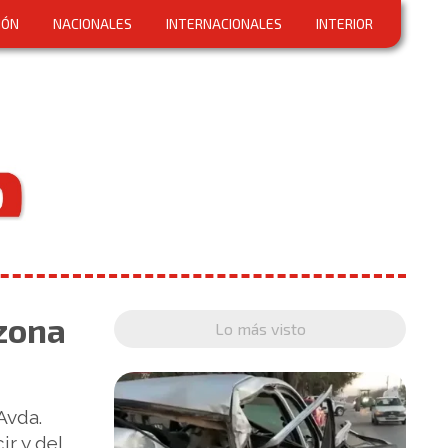
IÓN
NACIONALES
INTERNACIONALES
INTERIOR
 zona
Lo más visto
Avda.
r y del