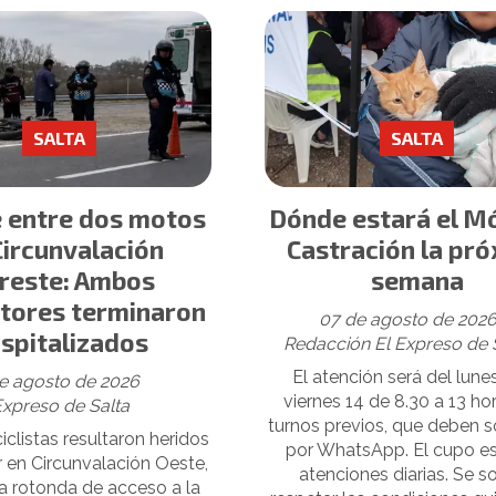
SALTA
SALTA
 entre dos motos
Dónde estará el Mó
Circunvalación
Castración la pr
reste: Ambos
semana
tores terminaron
07 de agosto de 202
spitalizados
Redacción El Expreso de 
El atención será del lunes
e agosto de 2026
viernes 14 de 8.30 a 13 ho
Expreso de Salta
turnos previos, que deben so
clistas resultaron heridos
por WhatsApp. El cupo e
r en Circunvalación Oeste,
atenciones diarias. Se so
la rotonda de acceso a la