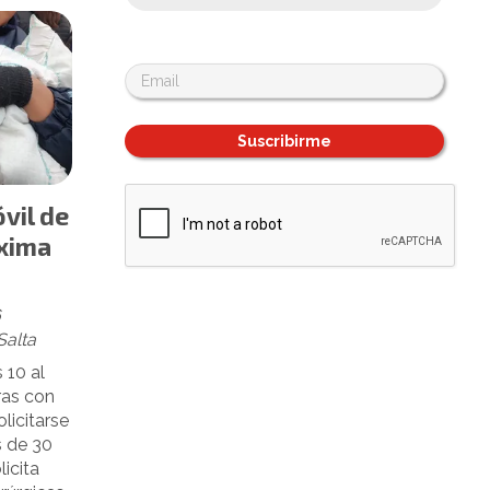
Suscribirme
vil de
óxima
6
Salta
 10 al
ras con
licitarse
s de 30
licita