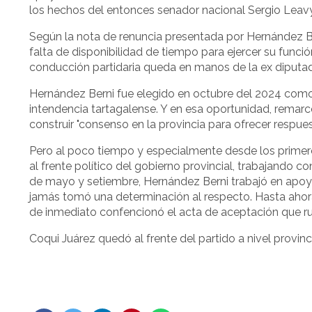
los hechos del entonces senador nacional Sergio Leavy
Según la nota de renuncia presentada por Hernández Bern
falta de disponibilidad de tiempo para ejercer su funció
conducción partidaria queda en manos de la ex diputada
Hernández Berni fue elegido en octubre del 2024 como p
intendencia tartagalense. Y en esa oportunidad, remarcó 
construir "consenso en la provincia para ofrecer respu
Pero al poco tiempo y especialmente desde los primero
al frente político del gobierno provincial, trabajando 
de mayo y setiembre, Hernández Berni trabajó en apoyo 
jamás tomó una determinación al respecto. Hasta ahora
de inmediato confencionó el acta de aceptación que rub
Coqui Juárez quedó al frente del partido a nivel provinci