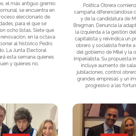
es, el más antiguo gremio
Política Obrera comien
comunal, se encuentra en
campaña diferenciándose d
roceso eleccionario de
y de la candidatura de 
dades, para el que se
Bregman. Denuncia la adap
on ocho listas. Siete que
la izquierda a la gestión d
 renovación, en la octava
capitalista y reivindica un
poner al histórico Pedro
obrero y socialista frente a 
o. La Junta Electoral
del gobierno de Milei y la 
ará esta semana quienes
imperialista. Su propuesta 
guen y quienes no.
incluye aumento de sala
jubilaciones, control obrer
grandes empresas y un i
progresivo a las fortu