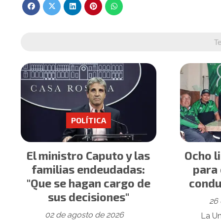
T
POLÍTICA
El ministro Caputo y las
Ocho l
familias endeudadas:
para 
"Que se hagan cargo de
condu
sus decisiones"
26 
02 de agosto de 2026
La Un