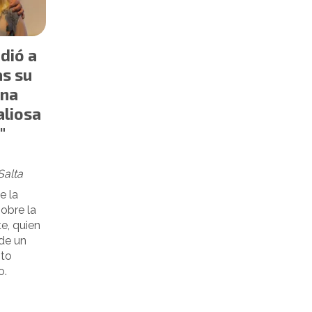
dió a
as su
una
aliosa
"
Salta
e la
obre la
te, quien
de un
nto
o.