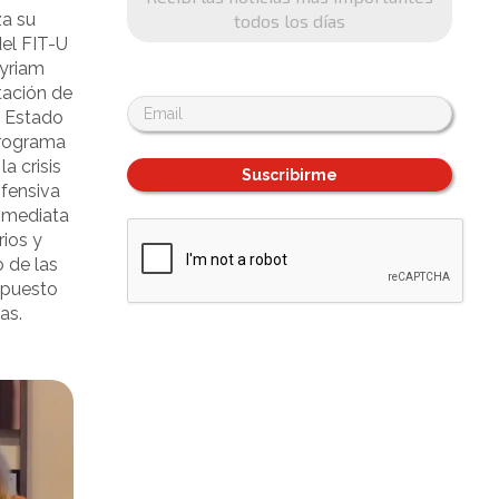
za su
todos los días
el FIT-U
Myriam
tación de
el Estado
 programa
la crisis
Suscribirme
ofensiva
inmediata
rios y
o de las
mpuesto
nas.