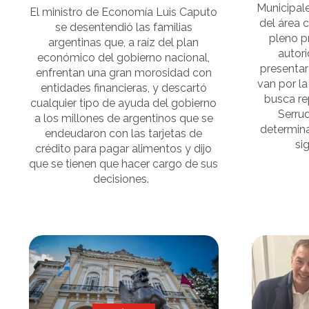
Municipal
El ministro de Economía Luis Caputo
del área 
se desentendió las familias
pleno p
argentinas que, a raíz del plan
autori
económico del gobierno nacional,
presentar
enfrentan una gran morosidad con
van por la
entidades financieras, y descartó
busca re
cualquier tipo de ayuda del gobierno
Serrud
a los millones de argentinos que se
determin
endeudaron con las tarjetas de
si
crédito para pagar alimentos y dijo
que se tienen que hacer cargo de sus
decisiones.