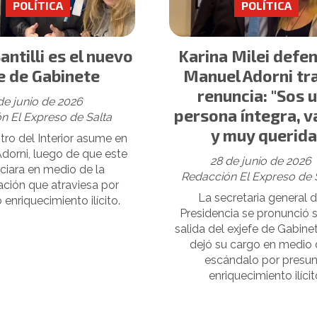
POLÍTICA
POLÍTICA
antilli es el nuevo
Karina Milei defen
e de Gabinete
Manuel Adorni tr
renuncia: "Sos 
de junio de 2026
persona íntegra, v
n El Expreso de Salta
y muy querida
tro del Interior asume en
Adorni, luego de que este
28 de junio de 2026
ciara en medio de la
Redacción El Expreso de 
ación que atraviesa por
La secretaria general d
 enriquecimiento ilícito.
Presidencia se pronunció s
salida del exjefe de Gabine
dejó su cargo en medio 
escándalo por presu
enriquecimiento ilícit