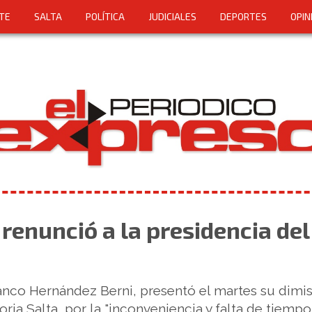
TE
SALTA
POLÍTICA
JUDICIALES
DEPORTES
OPIN
renunció a la presidencia del
ranco Hernández Berni, presentó el martes su dimis
oria Salta, por la "inconveniencia y falta de tiempo