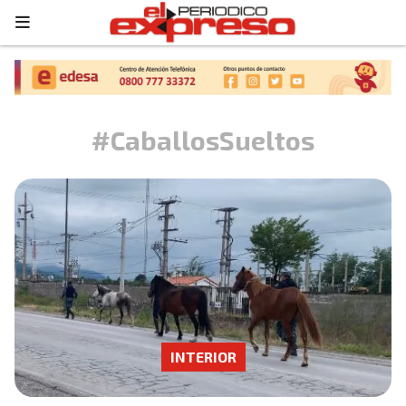
#CaballosSueltos
INTERIOR