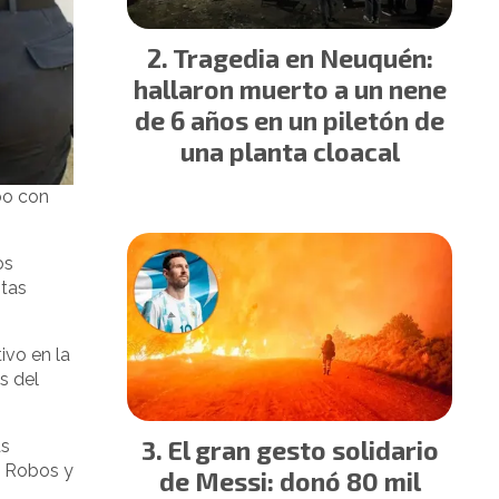
Tragedia en Neuquén:
hallaron muerto a un nene
de 6 años en un piletón de
una planta cloacal
bo con
os
ntas
ivo en la
s del
El gran gesto solidario
as
a Robos y
de Messi: donó 80 mil