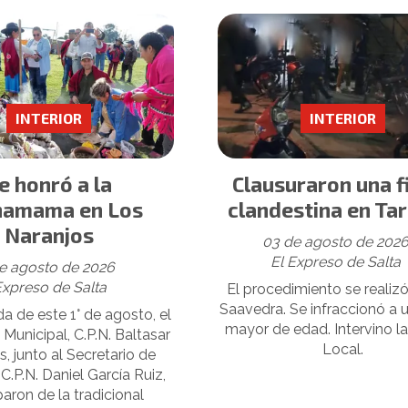
INTERIOR
INTERIOR
e honró a la
Clausuraron una f
hamama en Los
clandestina en Ta
Naranjos
03 de agosto de 202
El Expreso de Salta
e agosto de 2026
Expreso de Salta
El procedimiento se realizó 
Saavedra. Se infraccionó a 
da de este 1° de agosto, el
mayor de edad. Intervino la
Municipal, C.P.N. Baltasar
Local.
s, junto al Secretario de
C.P.N. Daniel García Ruiz,
paron de la tradicional