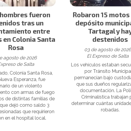
 hombres fueron
Robaron 15 motos 
enidos tras un
depósito municip
ntamiento entre
Tartagal y ha
s en Colonia Santa
destenidos
Rosa
03 de agosto de 202
El Expreso de Salta
e agosto de 2026
Expreso de Salta
Los vehículos estaban sec
por Tránsito Municipa
bado, Colonia Santa Rosa,
permanecían bajo custodi
Nueva Esperanza, fue
que sus dueños regulariza
nario de un violento
documentación. La Poli
iento con armas de fuego
Criminalística trabajan 
s de distintas familias de
determinar cuántas unidade
, que dejó como saldo 3
robadas.
esionadas que requirieron
n en el hospital local.