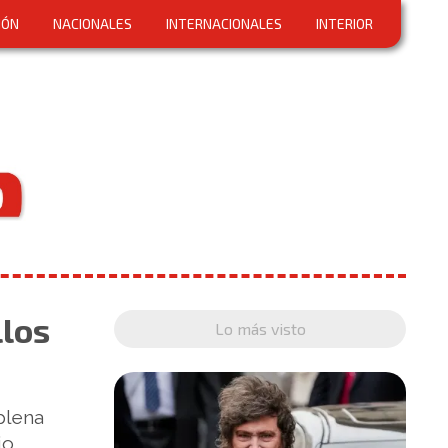
IÓN
NACIONALES
INTERNACIONALES
INTERIOR
llos
Lo más visto
plena
io