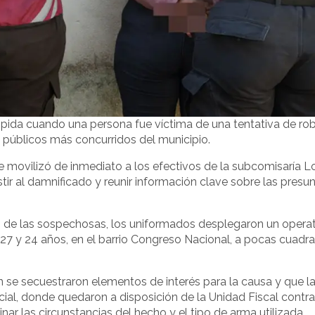
rumpida cuando una persona fue víctima de una tentativa de ro
 públicos más concurridos del municipio.
e movilizó de inmediato a los efectivos de la subcomisaría L
tir al damnificado y reunir información clave sobre las presu
n de las sospechosas, los uniformados desplegaron un operat
27 y 24 años, en el barrio Congreso Nacional, a pocas cuadra
n se secuestraron elementos de interés para la causa y que l
cial, donde quedaron a disposición de la Unidad Fiscal contr
nar las circunstancias del hecho y el tipo de arma utilizada.