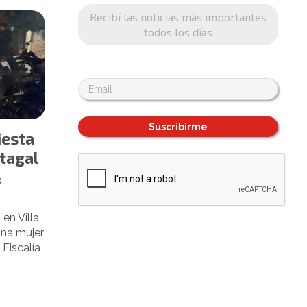
Recibí las noticias más importantes
todos los días
Suscribirme
iesta
rtagal
6
en Villa
una mujer
 Fiscalía