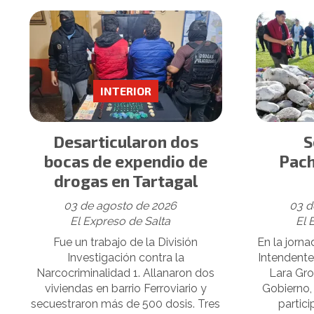
INTERIOR
Desarticularon dos
S
bocas de expendio de
Pac
drogas en Tartagal
03 de agosto de 2026
03 d
El Expreso de Salta
El 
Fue un trabajo de la División
En la jorna
Investigación contra la
Intendente 
Narcocriminalidad 1. Allanaron dos
Lara Gro
viviendas en barrio Ferroviario y
Gobierno, 
secuestraron más de 500 dosis. Tres
partici