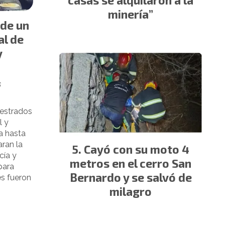
casas se alquilaron a la
minería”
de un
al de
y
6
uestrados
l y
a hasta
ran la
Cayó con su moto 4
cía y
metros en el cerro San
para
Bernardo y se salvó de
s fueron
milagro