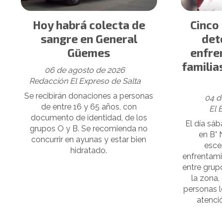
Hoy habrá colecta de
Cinco
sangre en General
det
Güemes
enfre
familia
06 de agosto de 2026
Redacción El Expreso de Salta
Se recibirán donaciones a personas
04 d
de entre 16 y 65 años, con
El 
documento de identidad, de los
El día sá
grupos O y B. Se recomienda no
en B° 
concurrir en ayunas y estar bien
esce
hidratado.
enfrentam
entre grupo
la zona
personas l
atenció