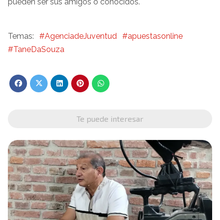
pueden ser sus amigos o conocidos.
#AgenciadeJuventud
#apuestasonline
#TaneDaSouza
Te puede interesar